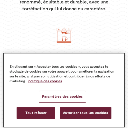
renommé, équitable et durable, avec une
torréfaction qui lui donne du caractère.
Machines à expresso et machines entièrement
automatisées
En cliquant sur « Accepter tous les cookies », vous acceptez le
stockage de cookies sur votre appareil pour améliorer la navigation
Pour vous permettre d’obtenir des spécialités
sur le site, analyser son utilisation et contribuer à nos efforts de
de boisson de la meilleure qualité possible,
marketing.
politique des cookies
nous vous fournissons des machines à café de
nos marques partenaires.
Paramètres des cookies
Tout refuser
Autoriser tous les cookies